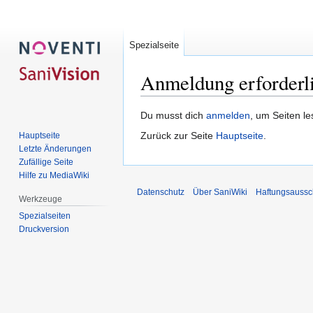
Spezialseite
Anmeldung erforderl
Zur
Zur
Du musst dich
anmelden
, um Seiten l
Navigation
Suche
Zurück zur Seite
Hauptseite
.
Hauptseite
springen
springen
Letzte Änderungen
Zufällige Seite
Hilfe zu MediaWiki
Datenschutz
Über SaniWiki
Haftungsaussc
Werkzeuge
Spezialseiten
Druckversion