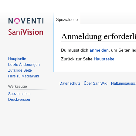
Spezialseite
Anmeldung erforderl
Zur
Zur
Du musst dich
anmelden
, um Seiten l
Navigation
Suche
Zurück zur Seite
Hauptseite
.
Hauptseite
springen
springen
Letzte Änderungen
Zufällige Seite
Hilfe zu MediaWiki
Datenschutz
Über SaniWiki
Haftungsaussc
Werkzeuge
Spezialseiten
Druckversion